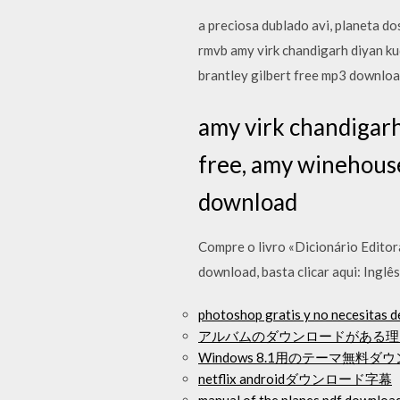
a preciosa dublado avi, planeta d
rmvb amy virk chandigarh diyan k
brantley gilbert free mp3 downlo
amy virk chandigar
free, amy winehouse
download
Compre o livro «Dicionário Edito
download, basta clicar aqui: Ingl
photoshop gratis y no necesitas 
アルバムのダウンロードがある理
Windows 8.1用のテーマ無料ダ
netflix androidダウンロード字幕