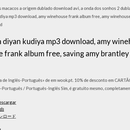
os macacos a origem dublado download avi, a onda dos sonhos 2 dubl
udiya mp3 download, amy winehouse frank album free, amy winehouse
ad
h diyan kudiya mp3 download, amy wine
 frank album free, saving amy brantley
ra de Inglês-Português» de em wook.pt. 10% de desconto em CARTÃ
ês-Português / Português-Inglês Sim, é gratuito mesmo, completamen
descargar
由
ウンロード