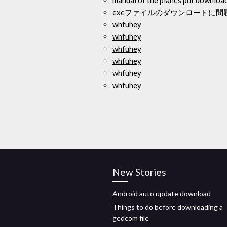
manual of the planes pdf downloa
exeファイルのダウンロードに問
whfuhey
whfuhey
whfuhey
whfuhey
whfuhey
whfuhey
New Stories
Android auto update download
Things to do before downloading a
gedcom file