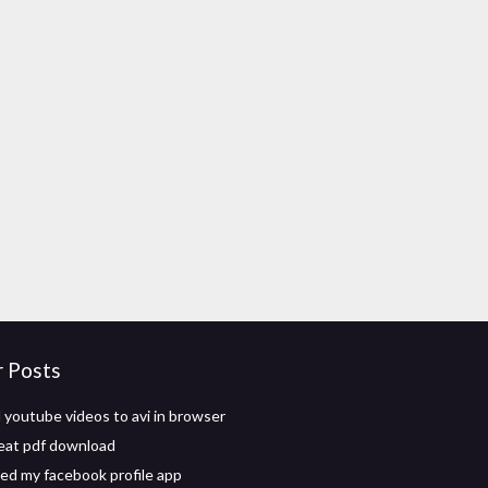
r Posts
youtube videos to avi in browser
eat pdf download
d my facebook profile app