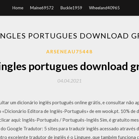
Home
Maine69572
Buckle1959
Wheeland40965
INGLES PORTUGUES DOWNLOAD GR
ARSENEAU75448
ingles portugues download gr
04.04.2021
ltar um dicionário inglês português online grátis, e consultar não 
ro «Dicionário Editora de Inglês-Português» de em wook.pt. 10% d
licar aqui: Inglês-Português / Português-Inglês Sim, é gratuito me
o Google Tradutor: 5 sites para traduzir inglês acessado através 
tro excelente tradutor de inglês é o Linguee, que também funciona c