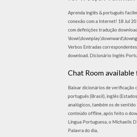
Aprenda inglês & português facil
conexão com a Internet! 18 Jul 20
com definições tradução download 
'down',downplay',downward',downgr
Verbos Entradas correspondentes 
download. Dicionário Inglês Portu
Chat Room available 
Baixar dicionários de verificação 
português (Brasil), inglês (Estado
analógicos, também os de sentido f
conteúdo offline, após feito o dow
Língua Portuguesa, o Michaelis Dic
Palavra do dia,