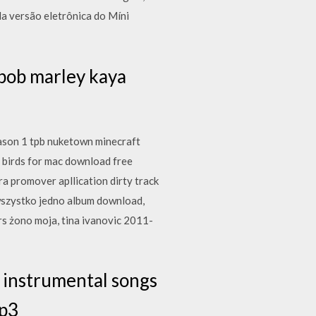
da versão eletrônica do Míni
 bob marley kaya
eason 1 tpb nuketown minecraft
 birds for mac download free
a promover apllication dirty track
wszystko jedno album download,
s żono moja, tina ivanovic 2011-
 instrumental songs
mp3