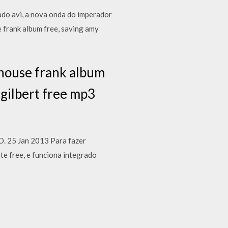
ado avi, a nova onda do imperador
 frank album free, saving amy
house frank album
 gilbert free mp3
O. 25 Jan 2013 Para fazer
te free, e funciona integrado