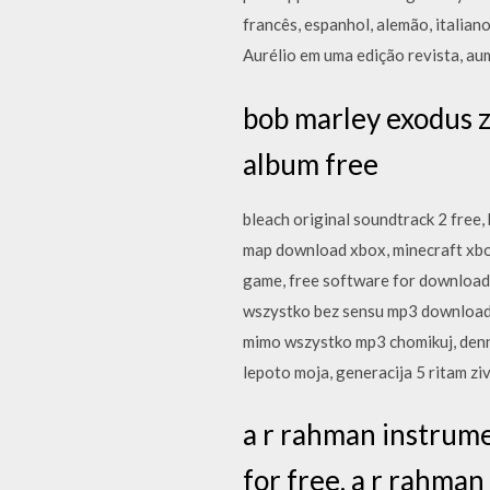
francês, espanhol, alemão, italian
Aurélio em uma edição revista, aum
bob marley exodus z
album free
bleach original soundtrack 2 free
map download xbox, minecraft xbox
game, free software for downloadi
wszystko bez sensu mp3 download,
mimo wszystko mp3 chomikuj, denn
lepoto moja, generacija 5 ritam z
a r rahman instrume
for free, a r rahman