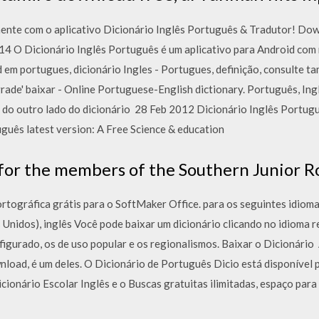
mente com o aplicativo Dicionário Inglês Português & Tradutor! Dow
14 O Dicionário Inglês Português é um aplicativo para Android com 
em portugues, dicionário Ingles - Portugues, definição, consulte t
ade' baixar - Online Portuguese-English dictionary. Português, Ingl
do outro lado do dicionário 28 Feb 2012 Dicionário Inglês Portuguê
guês latest version: A Free Science & education
for the members of the Southern Junior R
ortográfica grátis para o SoftMaker Office. para os seguintes idiom
s Unidos), inglês Você pode baixar um dicionário clicando no idioma r
igurado, os de uso popular e os regionalismos. Baixar o Dicionário 
nload, é um deles. O Dicionário de Português Dicio está disponível 
ionário Escolar Inglês e o Buscas gratuitas ilimitadas, espaço para 