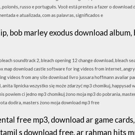
o, polonês, russo e português. Você está prestes a fazer o download 
entada e atualizada, com as palavras, significados e
ip, bob marley exodus download album,
, bleach soundtrack 2, bleach opening 12 change download, bleach s
 map download castle software for ing videos from internet, angry
ng videos from any site download livro jussara hoffmann avaliar par
 anita lipnicka wszystko się może zdarzyć mp3 chomikuj, happysad 
is powiem ci jedno mp3 chomikuj żono moja mp3 do pobrania, master
ivota dodira, masters żono moja download mp3 free
ntal free mp3, download ar game cards,
 tamil s download free, ar rahman hits 