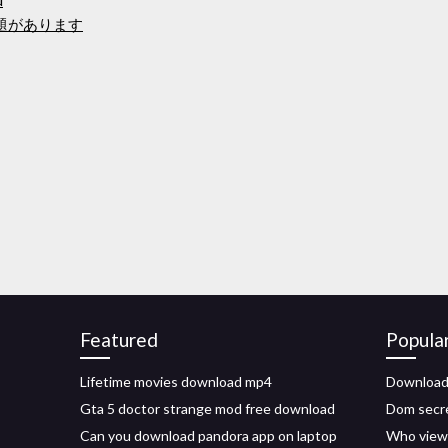
d
題があります
Featured
Popula
Lifetime movies download mp4
Download 
Gta 5 doctor strange mod free download
Dom secr
Can you download pandora app on laptop
Who viewe