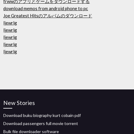
frwwのアプリとゲームをダウンロードする
download memos from android phone to pc
Joe Greatest Hitsのアルバムのダウンロード
ljewrlg
ljewrlg
ljewrlg
ljewrlg
ljewrlg
New Stories
Download buku biography kurt cobain pdf
Download passengers full movie torrent
Bulk file downloader software