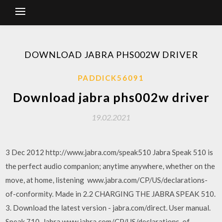
DOWNLOAD JABRA PHS002W DRIVER
PADDICK56091
Download jabra phs002w driver
19.02.2021
3 Dec 2012 http://www.jabra.com/speak510 Jabra Speak 510 is
the perfect audio companion; anytime anywhere, whether on the
move, at home, listening www.jabra.com/CP/US/declarations-
of-conformity. Made in 2.2 CHARGING THE JABRA SPEAK 510.
3. Download the latest version - jabra.com/direct. User manual.
Speak 710. Jabra www.jabra.com/CP/US/declarations-of-